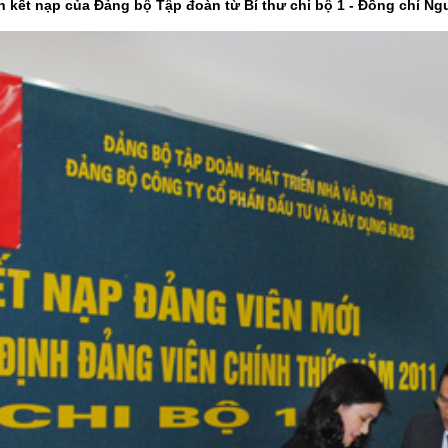
h kết nạp của Đảng bộ Tập đoàn từ Bí thư chi bộ 1 - Đồng chí N