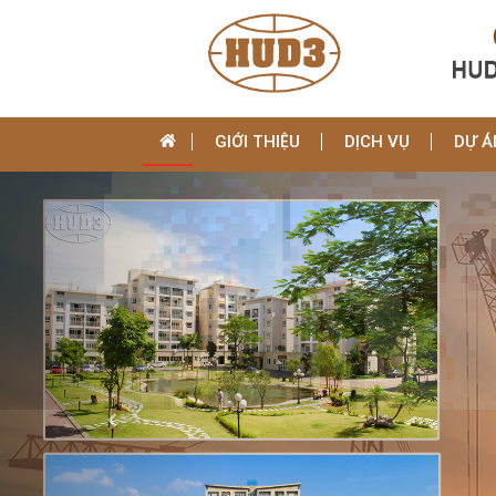
GIỚI THIỆU
DỊCH VỤ
DỰ Á