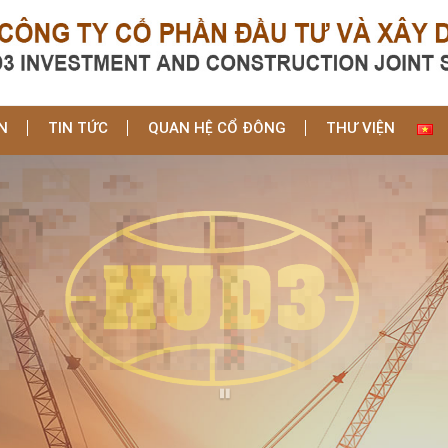
N
TIN TỨC
QUAN HỆ CỔ ĐÔNG
THƯ VIỆN