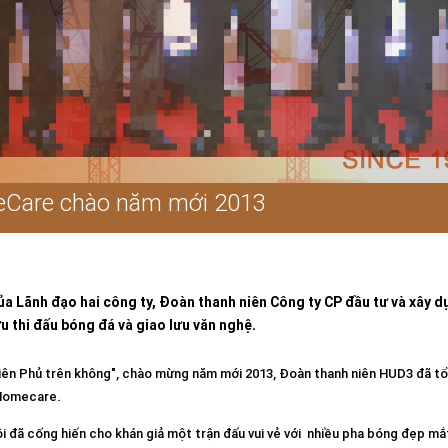
Care chào năm mới 2013
 Lãnh đạo hai công ty, Đoàn thanh niên Công ty CP đầu tư và xây d
 thi đấu bóng đá và giao lưu văn nghệ.
iên Phủ trên không", chào mừng năm mới 2013, Đoàn thanh niên HUD3 đã tổ c
 Homecare.
i đã cống hiến cho khán giả một trận đấu vui vẻ với nhiều pha bóng đẹp m