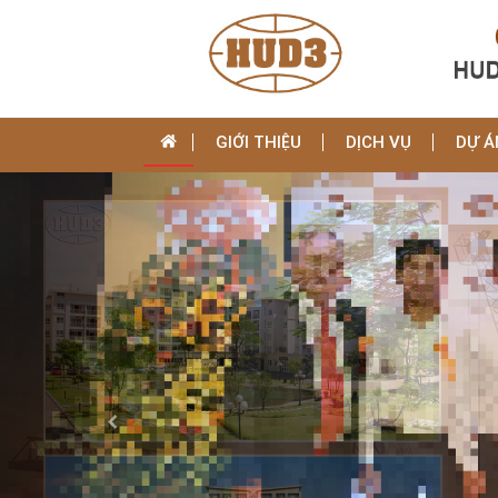
GIỚI THIỆU
DỊCH VỤ
DỰ Á