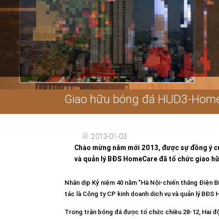
Giao hữu bóng đá HUD3-Home
2013-01-03
Chào mừng năm mới 2013, được sự đồng ý của
và quản lý BĐS HomeCare đã tổ chức giao hữu
Nhân dịp Kỷ niệm 40 năm "Hà Nội-chiến thắng Điện B
tác là Công ty CP kinh doanh dịch vụ và quản lý BĐS
Trong trận bóng đá được tổ chức chiều 28-12, Hai độ