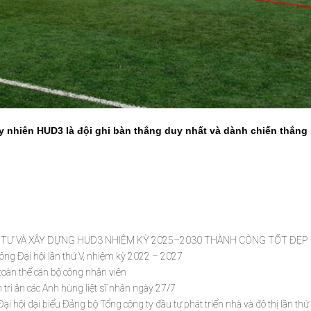
y nhiên HUD3 là đội ghi bàn thắng duy nhất và dành chiến thắng 
 TƯ VÀ XÂY DỰNG HUD3 NHIỆM KỲ 2025–2030 THÀNH CÔNG TỐT ĐẸP
ng Đại hội lần thứ V, nhiệm kỳ 2022 – 2027
toàn thể cán bộ công nhân viên
tri ân các Anh hùng liệt sĩ nhân ngày 27/7
 hội đại biểu Đảng bộ Tổng công ty đầu tư phát triển nhà và đô thị lần th