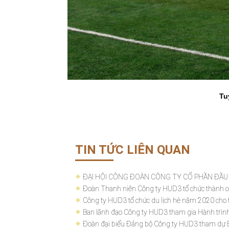
Tu
TIN TỨC LIÊN QUAN
ĐẠI HỘI CÔNG ĐOÀN CÔNG TY CỔ PHẦN ĐẦU
Đoàn Thanh niên Công ty HUD3 tổ chức thành cô
Công ty HUD3 tổ chức du lịch hè năm 2020 cho 
Ban lãnh đạo Công ty HUD3 tham gia Hành trình 
Đoàn đại biểu Đảng bộ Công ty HUD3 tham dự Đại