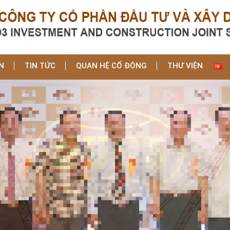
N
TIN TỨC
QUAN HỆ CỔ ĐÔNG
THƯ VIỆN