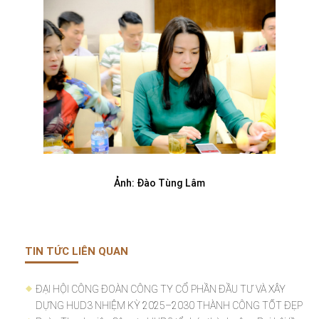
Ảnh: Đào Tùng Lâm
TIN TỨC LIÊN QUAN
ĐẠI HỘI CÔNG ĐOÀN CÔNG TY CỔ PHẦN ĐẦU TƯ VÀ XÂY
DỰNG HUD3 NHIỆM KỲ 2025–2030 THÀNH CÔNG TỐT ĐẸP