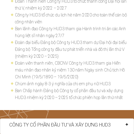
Đoàn Thanh niên Công ty HUD3 tổ chức thành công Đại hội lần
thứ V, nhiệm kỳ 2022 – 2027
Công ty HUD3 tổ chức du lịch hè năm 2020 cho toàn thể cán bộ
công nhân viên
Ban lãnh đạo Công ty HUD3 tham gia Hành trình tri ân các Anh
hùng liệt sĩ nhân ngày 27/7
Đoàn đại biểu Đảng bộ Công ty HUD3 tham dự Đại hội đại biểu
Đảng bộ Tổng công ty đầu tư phát triển nhà và đô thị lần thứ V
(nhiệm kỳ 2020 – 2025)
Đoàn viên thanh niên, CBCNV Công ty HUD3 tham gia Hiến
máu nhân đạo nhân kỷ niệm 130 năm Ngày sinh Chủ tịch Hồ
Chí Minh (19/5/1890 – 19/5/2020)
Chùm ảnh ngày 8-3 ý nghĩa của chị em phụ nữ HUD3
Ban Chấp hành Đảng bộ Công ty cổ phần đầu tư và xây dựng
HUD3 nhiệm kỳ 2020 – 2025 tổ chức phiên họp lần thứ nhất
CÔNG TY CỔ PHẦN ĐẦU TƯ VÀ XÂY DỰNG HUD3