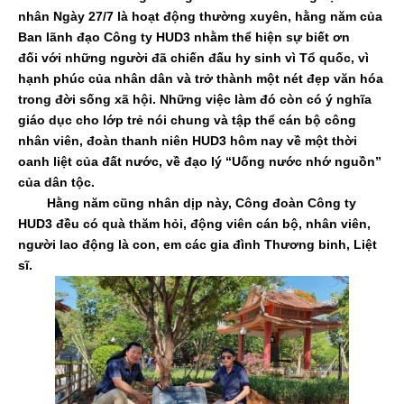
nhân Ngày 27/7 là hoạt động thường xuyên, hằng năm của
Ban lãnh đạo Công ty HUD3 nhằm thể hiện sự biết ơn
đối với những người đã chiến đấu hy sinh vì Tổ quốc, vì
hạnh phúc của nhân dân và trở thành một nét đẹp văn hóa
trong đời sống xã hội. Những việc làm đó còn có ý nghĩa
giáo dục cho lớp trẻ nói chung và tập thể cán bộ công
nhân viên, đoàn thanh niên HUD3 hôm nay về một thời
oanh liệt của đất nước, về đạo lý “Uống nước nhớ nguồn”
của dân tộc.
Hằng năm cũng nhân dịp này, Công đoàn Công ty
HUD3 đều có quà thăm hỏi, động viên cán bộ, nhân viên,
người lao động là con, em các gia đình Thương binh, Liệt
sĩ.