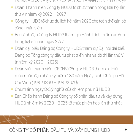
DỰNG HUD3 NHIỆM KỲ 2025–2030 THÀNH CÔNG TỐT ĐẸP
Đoàn Thanh niên Công ty HUD3 tổ chức thành công Đại hội lần
thứ V, nhiệm kỳ 2022 – 2027
Công ty HUD3 tổ chức du lịch hè năm 2020 cho toàn thể cán bộ
công nhân viên
Ban lãnh đạo Công ty HUD3 tham gia Hành trình tri ân các Anh
hùng liệt sĩ nhân ngày 27/7
Đoàn đại biểu Đảng bộ Công ty HUD3 tham dự Đại hội đại biểu
Đảng bộ Tổng công ty đầu tư phát triển nhà và đô thị lần thứ V
(nhiệm kỳ 2020 – 2025)
Đoàn viên thanh niên, CBCNV Công ty HUD3 tham gia Hiến
máu nhân đạo nhân kỷ niệm 130 năm Ngày sinh Chủ tịch Hồ
Chí Minh (19/5/1890 – 19/5/2020)
Chùm ảnh ngày 8-3 ý nghĩa của chị em phụ nữ HUD3
Ban Chấp hành Đảng bộ Công ty cổ phần đầu tư và xây dựng
HUD3 nhiệm kỳ 2020 – 2025 tổ chức phiên họp lần thứ nhất
CÔNG TY CỔ PHẦN ĐẦU TƯ VÀ XÂY DỰNG HUD3