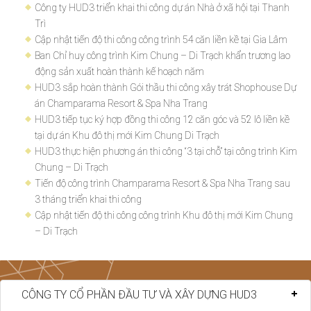
Công ty HUD3 triển khai thi công dự án Nhà ở xã hội tại Thanh
Trì
Cập nhật tiến độ thi công công trình 54 căn liền kề tại Gia Lâm
Ban Chỉ huy công trình Kim Chung – Di Trạch khẩn trương lao
động sản xuất hoàn thành kế hoạch năm
HUD3 sắp hoàn thành Gói thầu thi công xây trát Shophouse Dự
án Champarama Resort & Spa Nha Trang
HUD3 tiếp tục ký hợp đồng thi công 12 căn góc và 52 lô liền kề
tại dự án Khu đô thị mới Kim Chung Di Trạch
HUD3 thực hiện phương án thi công “3 tại chỗ” tại công trình Kim
Chung – Di Trạch
Tiến độ công trình Champarama Resort & Spa Nha Trang sau
3 tháng triển khai thi công
Cập nhật tiến độ thi công công trình Khu đô thị mới Kim Chung
– Di Trạch
CÔNG TY CỔ PHẦN ĐẦU TƯ VÀ XÂY DỰNG HUD3