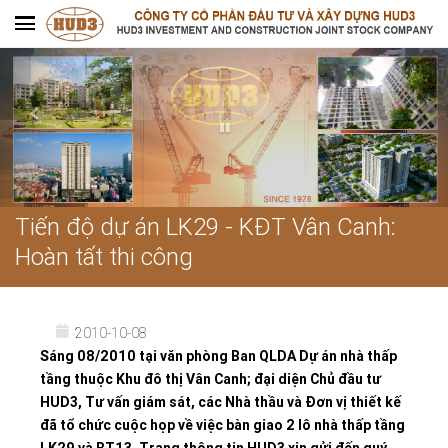
Tiến độ dự án LK29 - KĐT Vân Canh:
Hoàn tất thi công
2010-10-08
Sáng 08/2010 tại văn phòng Ban QLDA Dự án nhà thấp
tầng thuộc Khu đô thị Vân Canh; đại diện Chủ đầu tư
HUD3, Tư vấn giám sát, các Nhà thầu và Đơn vị thiết kế
đã tổ chức cuộc họp về việc bàn giao 2 lô nhà thấp tầng
LK29 và BT13. Trang thông tin HUD3 xin gửi đến quý