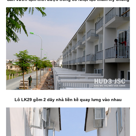
Lô LK29 gồm 2 dãy nhà liền kề quay lưng vào nhau