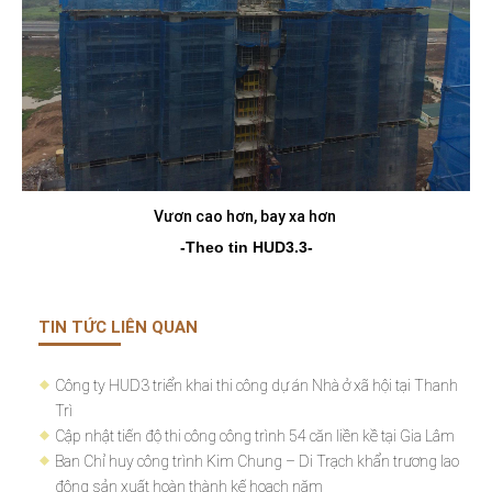
Vươn cao hơn, bay xa hơn
-Theo tin HUD3.3-
TIN TỨC LIÊN QUAN
Công ty HUD3 triển khai thi công dự án Nhà ở xã hội tại Thanh
Trì
Cập nhật tiến độ thi công công trình 54 căn liền kề tại Gia Lâm
Ban Chỉ huy công trình Kim Chung – Di Trạch khẩn trương lao
động sản xuất hoàn thành kế hoạch năm