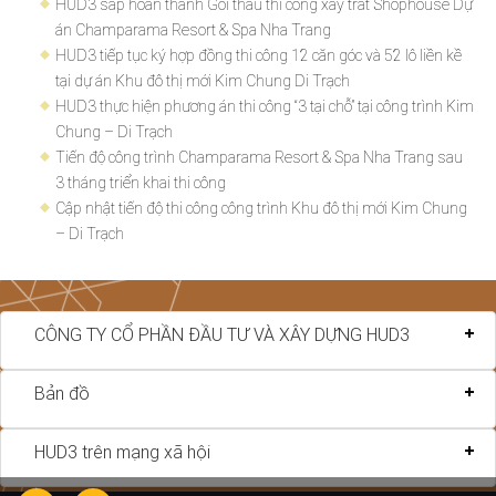
HUD3 sắp hoàn thành Gói thầu thi công xây trát Shophouse Dự
án Champarama Resort & Spa Nha Trang
HUD3 tiếp tục ký hợp đồng thi công 12 căn góc và 52 lô liền kề
tại dự án Khu đô thị mới Kim Chung Di Trạch
HUD3 thực hiện phương án thi công “3 tại chỗ” tại công trình Kim
Chung – Di Trạch
Tiến độ công trình Champarama Resort & Spa Nha Trang sau
3 tháng triển khai thi công
Cập nhật tiến độ thi công công trình Khu đô thị mới Kim Chung
– Di Trạch
CÔNG TY CỔ PHẦN ĐẦU TƯ VÀ XÂY DỰNG HUD3
Bản đồ
HUD3 trên mạng xã hội