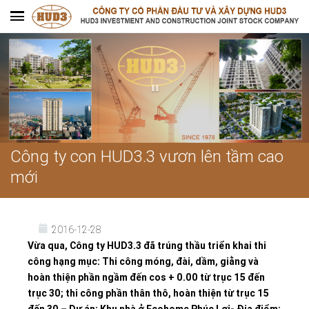
Công ty con HUD3.3 vươn lên tầm cao
mới
2016-12-28
Vừa qua, Công ty HUD3.3 đã trúng thầu triển khai thi
công hạng mục: Thi công móng, đài, dầm, giằng và
hoàn thiện phần ngầm đến cos + 0.00 từ trục 15 đến
trục 30; thi công phần thân thô, hoàn thiện từ trục 15
đến 30 – Dự án: Khu nhà ở Ecohome Phúc Lợi- Địa điểm: