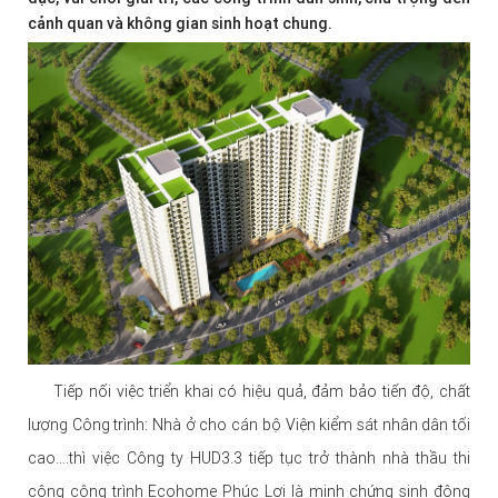
cảnh quan và không gian sinh hoạt chung.
Tiếp nối việc triển khai có hiệu quả, đảm bảo tiến độ, chất
lượng Công trình: Nhà ở cho cán bộ Viện kiểm sát nhân dân tối
cao….thì việc Công ty HUD3.3 tiếp tục trở thành nhà thầu thi
công công trình Ecohome Phúc Lợi là minh chứng sinh động