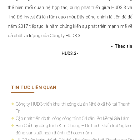
thể hiện mối quan hệ hợp tác, cùng phát triển giữa HUD3.3 và
Thủ Đô Invest đã lên tầm cao mới. Đây cũng chính là tiền đề để
năm 2017 tiếp tục là năm chứng kiến sự phát triển mạnh mẽ về
cả chất và lượng của Công ty HUD3.3.
- Theo tin
HUD3.3-
TIN TỨC LIÊN QUAN
Công ty HUD3 triển khai thi công dự án Nhà ở xã hội tại Thanh
Trì
Cập nhật tiến độ thi công công trình 54 căn liền kề tại Gia Lâm
Ban Chỉ huy công trình Kim Chung – Di Trạch khẩn trương lao
động sản xuất hoàn thành kế hoạch năm
HUD3 sắp hoàn thành Gói thầu thi công xây trát Shophouse Dự