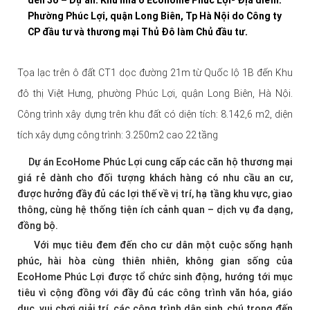
Phường Phúc Lợi, quận Long Biên, Tp Hà Nội do Công ty
CP đầu tư và thương mại Thủ Đô làm Chủ đầu tư.
Tọa lạc trên ô đất CT1 dọc đường 21m từ Quốc lộ 1B đến Khu
đô thị Việt Hưng, phường Phúc Lợi, quận Long Biên, Hà Nội.
Công trình xây dựng trên khu đất có diện tích: 8.142,6 m2, diện
tích xây dựng công trình: 3.250m2 cao 22 tầng
Dự án EcoHome Phúc Lợi cung cấp các căn hộ thương mại
giá rẻ dành cho đối tượng khách hàng có nhu cầu an cư,
được hưởng đầy đủ các lợi thế về vị trí, hạ tầng khu vực, giao
thông, cùng hệ thống tiện ích cảnh quan – dịch vụ đa dạng,
đồng bộ.
Với mục tiêu đem đến cho cư dân một cuộc sống hạnh
phúc, hài hòa cùng thiên nhiên, không gian sống của
EcoHome Phúc Lợi được tổ chức sinh động, hướng tới mục
tiêu vì cộng đồng với đầy đủ các công trình văn hóa, giáo
dục, vui chơi giải trí, các công trình dân sinh, chú trọng đến