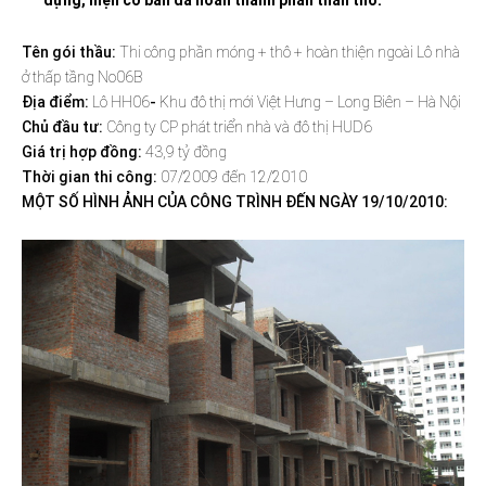
Tên gói thầu:
Thi công phần móng + thô + hoàn thiện ngoài Lô nhà
ở thấp tầng No06B
Địa điểm:
Lô HH06
-
Khu đô thị mới Việt Hưng – Long Biên – Hà Nội
Chủ đầu tư:
Công ty CP phát triển nhà và đô thị HUD6
Giá trị hợp đồng:
43,9 tỷ đồng
Thời gian thi công:
07/2009 đến 12/2010
MỘT SỐ HÌNH ẢNH CỦA CÔNG TRÌNH ĐẾN NGÀY 19/10/2010: