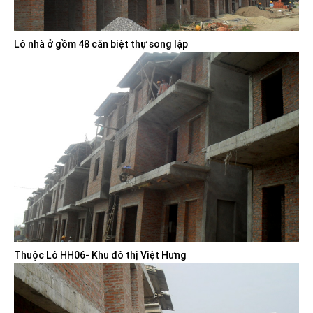
Lô nhà ở gồm 48 căn biệt thự song lập
Thuộc Lô HH06- Khu đô thị Việt Hưng