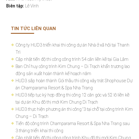
Biên tập:
Lê Vinh
TIN TỨC LIÊN QUAN
Công ty HUD3 triển khai thi công dự án Nhà ở xã hội tại Thanh
Trì
Cập nhật tiến độ thi công công trình 54 căn liền kề tại Gia Lâm
Ban Chỉ huy công trình Kim Chung – Di Trạch khẩn trương lao
động sản xuất hoàn thành kế hoạch năm
HUD3 sắp hoàn thành Gói thầu thi công xây trát Shophouse Dự
án Champarama Resort & Spa Nha Trang
HUD3 tiếp tục ký hợp đồng thi công 12 căn góc và 52 lô liền kề
tại dự án Khu đô thị mới Kim Chung Di Trạch
HUD3 thực hiện phương án thi công “3 tại chỗ” tại công trình Kim
Chung – Di Trạch
Tiến độ công trình Champarama Resort & Spa Nha Trang sau
3 tháng triển khai thi công
Cập nhật tiến độ thi công công trình Khu đô thị mới Kim Chung