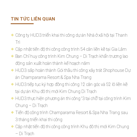
TIN TỨC LIÊN QUAN
Công ty HUD3 triển khai thi công dự án Nhà ở xã hội tại Thanh
Trì
Cập nhật tiến độ thi công công trình 54 căn liền kề tại Gia Lâm
Ban Chỉ huy công trình Kim Chung – Di Trạch khẩn trương lao
động sản xuất hoàn thành kế hoạch năm
HUD3 sắp hoàn thành Gói thầu thi công xây trát Shophouse Dự
án Champarama Resort & Spa Nha Trang
HUD3 tiếp tục ký hợp đồng thi công 12 căn góc và 52 lô liền kề
tại dự án Khu đô thị mới Kim Chung Di Trạch
HUD3 thực hiện phương án thi công “3 tại chỗ” tại công trình Kim
Chung – Di Trạch
Tiến độ công trình Champarama Resort & Spa Nha Trang sau
3 tháng triển khai thi công
Cập nhật tiến độ thi công công trình Khu đô thị mới Kim Chung
– Di Trạch