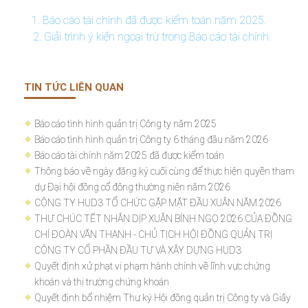
1. Báo cáo tài chính đã được kiểm toán năm 2025.
2. Giải trình ý kiến ngoại trừ trong Báo cáo tài chính.
TIN TỨC LIÊN QUAN
Báo cáo tình hình quản trị Công ty năm 2025
Báo cáo tình hình quản trị Công ty 6 tháng đầu năm 2026
Báo cáo tài chính năm 2025 đã được kiểm toán
Thông báo về ngày đăng ký cuối cùng để thực hiện quyền tham
dự Đại hội đồng cổ đông thường niên năm 2026
CÔNG TY HUD3 TỔ CHỨC GẶP MẶT ĐẦU XUÂN NĂM 2026
THƯ CHÚC TẾT NHÂN DỊP XUÂN BÍNH NGỌ 2026 CỦA ĐỒNG
CHÍ ĐOÀN VĂN THANH - CHỦ TỊCH HỘI ĐỒNG QUẢN TRỊ
CÔNG TY CỔ PHẦN ĐẦU TƯ VÀ XÂY DỰNG HUD3
Quyết định xử phạt vi phạm hành chính về lĩnh vực chứng
khoán và thị trường chứng khoán
Quyết định bổ nhiệm Thư ký Hội đồng quản trị Công ty và Giấy