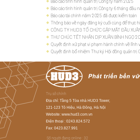
Báo cáo tình hình quản trị Công ty năm 2025
Báo cáo tình hình quản trị Công ty 6 tháng đầu
Báo cáo tài chính năm 2025 đã được kiểm toán
Thông báo về ngày đăng ký cuối cùng để thực 
CÔNG TY HUD3 TỔ CHỨC GẶP MẶT ĐẦU XUÂ
THƯ CHÚC TẾT NHÂN DỊP XUÂN BÍNH NGỌ 20
Quyết định xử phạt vi phạm hành chính về lĩnh
Quyết định bổ nhiệm Thư ký Hội đồng quản trị C
Trụ sở chính
Địa chỉ: Tầng 5 Tòa nhà HUD3 Tower,
121-123 Tô Hiệu, Hà Đông, Hà Nội
Website: www.hud3.com.vn
Điện thoại : 0243.824.572
Fax: 0423.827.991
Số người đang online :
32