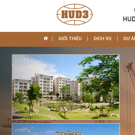
GIỚI THIỆU
DỊCH VỤ
DỰ Á