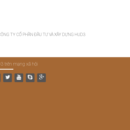
 CÔNG TY CỔ PHẦN ĐẦU TƯ VÀ XÂY DỰNG HUD3
3 trên mạng xã hội