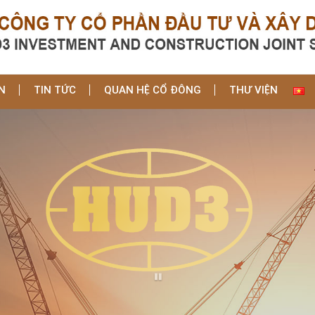
N
TIN TỨC
QUAN HỆ CỔ ĐÔNG
THƯ VIỆN