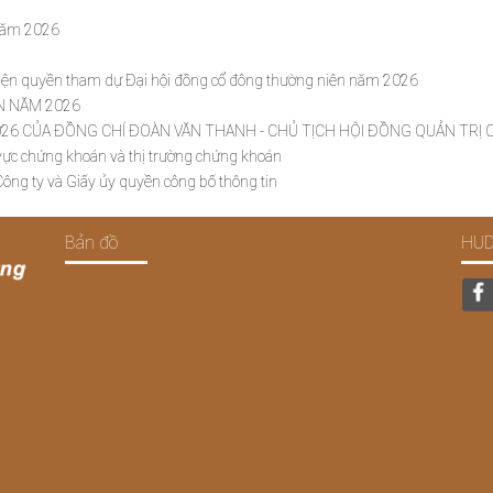
 năm 2026
hiện quyền tham dự Đại hội đồng cổ đông thường niên năm 2026
N NĂM 2026
26 CỦA ĐỒNG CHÍ ĐOÀN VĂN THANH - CHỦ TỊCH HỘI ĐỒNG QUẢN TRỊ
 vực chứng khoán và thị trường chứng khoán
ông ty và Giấy ủy quyền công bố thông tin
Bản đồ
HUD