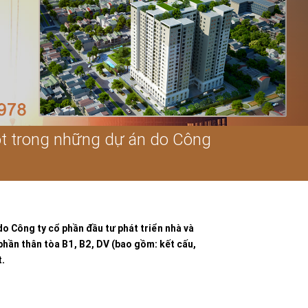
ột trong những dự án do Công
 Công ty cổ phần đầu tư phát triển nhà và
hần thân tòa B1, B2, DV (bao gồm: kết cấu,
t.