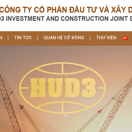
N
TIN TỨC
QUAN HỆ CỔ ĐÔNG
THƯ VIỆN