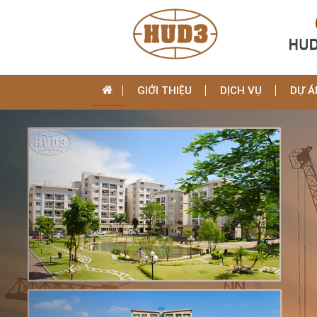
GIỚI THIỆU
DỊCH VỤ
DỰ Á