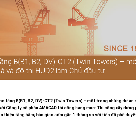
tầng B(B1, B2, DV)-CT2 (Twin Towers) – m
nhà và đô thị HUD2 làm Chủ đầu tư
ao tầng B(B1, B2, DV)-CT2 (Twin Towers) – một trong những dự án do
với Công ty cổ phần AMACAO thi công hạng mục: Thi công xây dựng p
oàn thiện tầng hầm; bàn giao sớm gần 1 tháng so với tiến độ phê duyệ