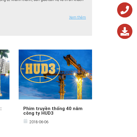
Xem thêm
0243.824.572
0243.824.572
:
Phim truyền thống 40 năm
công ty HUD3
2018-06-06