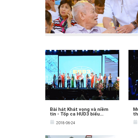
Bài hát Khát vọng và niềm
Mú
tin - Tốp ca HUD3 biểu...
th
2018-06-24