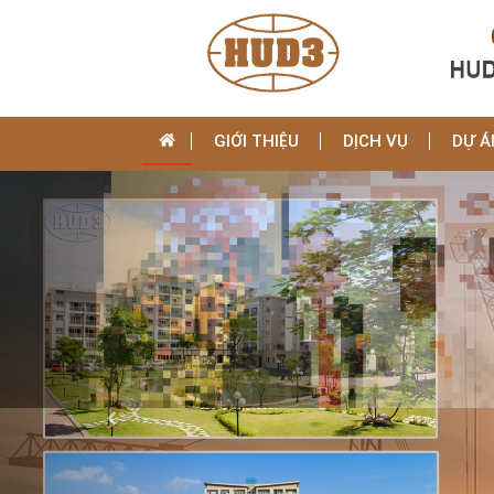
GIỚI THIỆU
DỊCH VỤ
DỰ Á