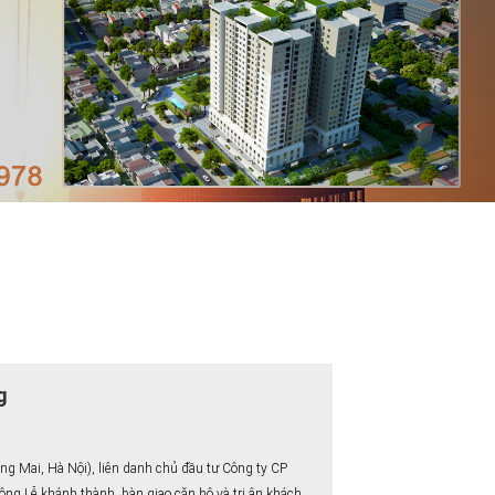
g
 Mai, Hà Nội), liên danh chủ đầu tư Công ty CP
g Lễ khánh thành, bàn giao căn hộ và tri ân khách