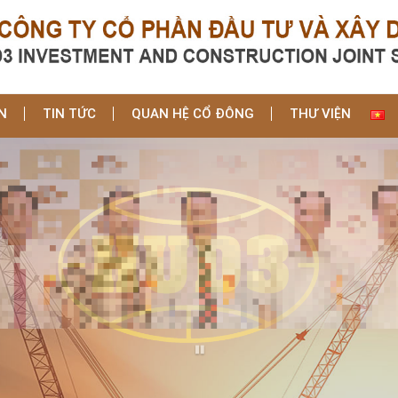
N
TIN TỨC
QUAN HỆ CỔ ĐÔNG
THƯ VIỆN