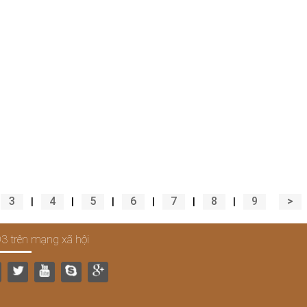
3
4
5
6
7
8
9
>
|
|
|
|
|
|
3 trên mạng xã hội