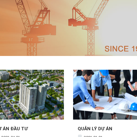
Ự ÁN ĐẦU TƯ
QUẢN LÝ DỰ ÁN