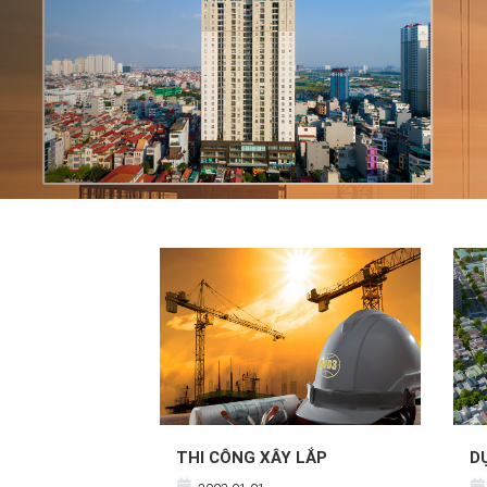
THI CÔNG XÂY LẮP
D