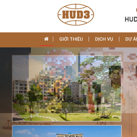
GIỚI THIỆU
DỊCH VỤ
DỰ Á