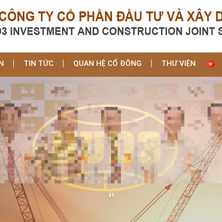
N
TIN TỨC
QUAN HỆ CỔ ĐÔNG
THƯ VIỆN