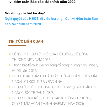
vị kiểm toán Báo cáo tài chính năm 2020.
Nội dung chi tiết tại đây:
Nghị quyết của HĐQT về việc lựa chọn đơn vị kiểm toán Báo
cáo tài chính năm 2020
TIN TỨC LIÊN QUAN
CÔNG TY HUD3 TỔ CHỨC ĐẠI HỘI ĐỒNG CỔ ĐÔNG
THƯỜNG NIÊN NĂM 2026
Thông báo tổ chức Đại hội đồng cổ đông thường niên Công ty
HUD3 năm 2026
HUD3 HOÀN THÀNH PHẦN XÂY THÔ VÀ HOÀN THIỆN MẶT
NGOÀI LÔ LK03 - DỰ ÁN BẮC NINH
HUD3 TỔ CHỨC CHƯƠNG TRÌNH THAM QUAN NHÂN DỊP
NGÀY QUỐC TẾ PHỤ NỮ 8/3
HUD3 KÝ CAM KẾT THI ĐUA TẠI CÁC CÔNG TRƯỜNG,
QUYẾT TÂM HOÀN THÀNH NHIỆM VỤ NĂM 2026