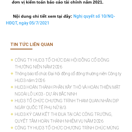
đơn vị kiểm toán báo cáo tài chính năm 2021.
Nghị quyết số 10/NQ-
Nội dung chi tiết xem tại đây:
HĐQT, ngày 05/7/2021
TIN TỨC LIÊN QUAN
CÔNG TY HUD3 TỔ CHỨC ĐẠI HỘI ĐỒNG CỔ ĐÔNG
THƯỜNG NIÊN NĂM 2026
Thông báo tổ chức Đại hội đồng cổ đông thường niên Công ty
HUD3 năm 2026
HUD3 HOÀN THÀNH PHẦN XÂY THÔ VÀ HOÀN THIỆN MẶT
NGOÀI LÔ LK03 - DỰ ÁN BẮC NINH
HUD3 TỔ CHỨC CHƯƠNG TRÌNH THAM QUAN NHÂN DỊP
NGÀY QUỐC TẾ PHỤ NỮ 8/3
HUD3 KÝ CAM KẾT THI ĐUA TẠI CÁC CÔNG TRƯỜNG,
QUYẾT TÂM HOÀN THÀNH NHIỆM VỤ NĂM 2026
CÔNG TY HUD3 TỔ CHỨC CHƯƠNG TRÌNH CHÚC MỪNG