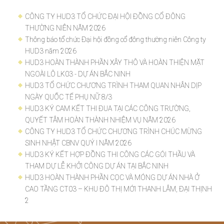
CÔNG TY HUD3 TỔ CHỨC ĐẠI HỘI ĐỒNG CỔ ĐÔNG
THƯỜNG NIÊN NĂM 2026
Thông báo tổ chức Đại hội đồng cổ đông thường niên Công ty
HUD3 năm 2026
HUD3 HOÀN THÀNH PHẦN XÂY THÔ VÀ HOÀN THIỆN MẶT
NGOÀI LÔ LK03 - DỰ ÁN BẮC NINH
HUD3 TỔ CHỨC CHƯƠNG TRÌNH THAM QUAN NHÂN DỊP
NGÀY QUỐC TẾ PHỤ NỮ 8/3
HUD3 KÝ CAM KẾT THI ĐUA TẠI CÁC CÔNG TRƯỜNG,
QUYẾT TÂM HOÀN THÀNH NHIỆM VỤ NĂM 2026
CÔNG TY HUD3 TỔ CHỨC CHƯƠNG TRÌNH CHÚC MỪNG
SINH NHẬT CBNV QUÝ I NĂM 2026
HUD3 KÝ KẾT HỢP ĐỒNG THI CÔNG CÁC GÓI THẦU VÀ
THAM DỰ LỄ KHỞI CÔNG DỰ ÁN TẠI BẮC NINH
HUD3 HOÀN THÀNH PHẦN CỌC VÀ MÓNG DỰ ÁN NHÀ Ở
CAO TẦNG CT03 – KHU ĐÔ THỊ MỚI THANH LÂM, ĐẠI THỊNH
2